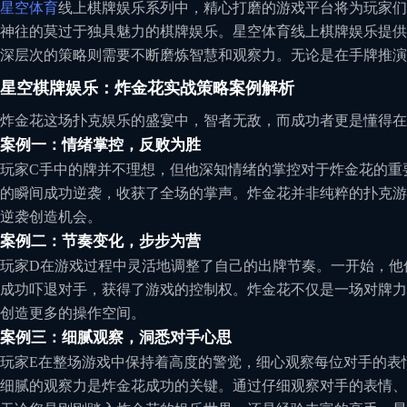
星空体育
线上棋牌娱乐系列中，精心打磨的游戏平台将为玩家们
神往的莫过于独具魅力的棋牌娱乐。星空体育线上棋牌娱乐提供
深层次的策略则需要不断磨炼智慧和观察力。无论是在手牌推演
星空棋牌娱乐：炸金花实战策略案例解析
炸金花这场扑克娱乐的盛宴中，智者无敌，而成功者更是懂得在
案例一：情绪掌控，反败为胜
玩家C手中的牌并不理想，但他深知情绪的掌控对于炸金花的重
的瞬间成功逆袭，收获了全场的掌声。炸金花并非纯粹的扑克游
逆袭创造机会。
案例二：节奏变化，步步为营
玩家D在游戏过程中灵活地调整了自己的出牌节奏。一开始，他
成功吓退对手，获得了游戏的控制权。炸金花不仅是一场对牌力
创造更多的操作空间。
案例三：细腻观察，洞悉对手心思
玩家E在整场游戏中保持着高度的警觉，细心观察每位对手的表
细腻的观察力是炸金花成功的关键。通过仔细观察对手的表情、