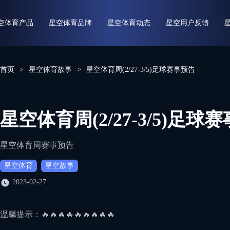
空体育产品
星空体育品牌
星空体育动态
星空用户反馈
首页
>
星空体育故事
>
星空体育周(2/27-3/5)足球赛事预告
星空体育周(2/27-3/5)足球
星空体育周赛事预告
星空体育
星空故事
2023-02-27
温馨提示：🔥🔥🔥🔥🔥🔥🔥🔥🔥