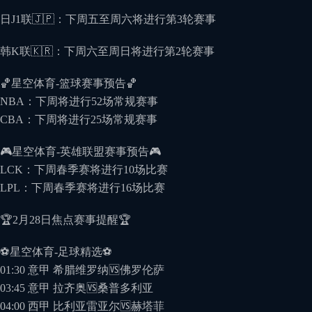
日J1联🇯🇵：下周五至周六将进行第3轮赛事
韩K联🇰🇷：下周六至周日将进行第2轮赛事
🏀星空体育-篮球赛事预告🏀
NBA：下周将进行52场常规赛事
CBA：下周将进行25场常规赛事
🎮星空体育-英雄联盟赛事预告🎮
LCK：下周春季赛将进行10场比赛
LPL：下周春季赛将进行16场比赛
🏆2月28日焦点赛事提醒🏆
⚽️星空体育-足球精选⚽️
01:30 意甲 希腊维罗纳🆚佛罗伦萨
03:45 意甲 拉齐奥🆚桑普多利亚
04:00 西甲 比利亚雷亚尔🆚赫塔菲