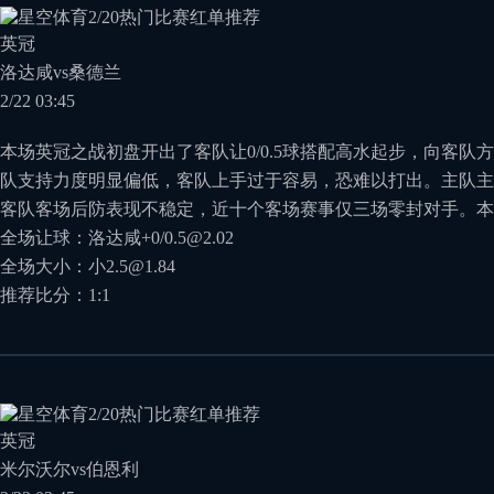
英冠
洛达咸vs桑德兰
2/22 03:45
本场英冠之战初盘开出了客队让0/0.5球搭配高水起步，向客
队支持力度明显偏低，客队上手过于容易，恐难以打出。主队主
客队客场后防表现不稳定，近十个客场赛事仅三场零封对手。本
全场让球：洛达咸+0/0.5@2.02
全场大小：小2.5@1.84
推荐比分：1:1
英冠
米尔沃尔vs伯恩利